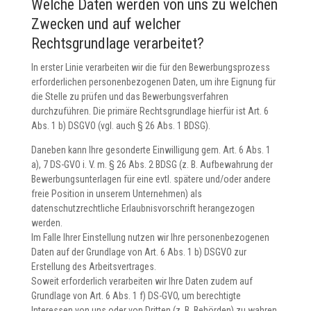
Welche Daten werden von uns zu welchen
Zwecken und auf welcher
Rechtsgrundlage verarbeitet?
In erster Linie verarbeiten wir die für den Bewerbungsprozess
erforderlichen personenbezogenen Daten, um ihre Eignung für
die Stelle zu prüfen und das Bewerbungsverfahren
durchzuführen. Die primäre Rechtsgrundlage hierfür ist Art. 6
Abs. 1 b) DSGVO (vgl. auch § 26 Abs. 1 BDSG).
Daneben kann Ihre gesonderte Einwilligung gem. Art. 6 Abs. 1
a), 7 DS-GVO i. V. m. § 26 Abs. 2 BDSG (z. B. Aufbewahrung der
Bewerbungsunterlagen für eine evtl. spätere und/oder andere
freie Position in unserem Unternehmen) als
datenschutzrechtliche Erlaubnisvorschrift herangezogen
werden.
Im Falle Ihrer Einstellung nutzen wir Ihre personenbezogenen
Daten auf der Grundlage von Art. 6 Abs. 1 b) DSGVO zur
Erstellung des Arbeitsvertrages.
Soweit erforderlich verarbeiten wir Ihre Daten zudem auf
Grundlage von Art. 6 Abs. 1 f) DS-GVO, um berechtigte
Interessen von uns oder von Dritten (z. B. Behörden) zu wahren.